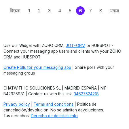
(current)
पिछला
1
2
3
4
5
6
7
8
अगला
Use our Widget with ZOHO CRM,
JOTFORM
or HUBSPOT -
Connect your messaging app users and clients with your ZOHO
CRM and HUBSPOT
Create Polls for your messaging app
| Share polls with your
messaging group
CHATWITH.IO SOLUCIONES SL | MADRID-ESPAÑA | NIF:
B42935981 | Contact us with this link:
34627524218
Privacy policy
|
Terms and conditions
| Política de
cancelación/devolución: No se admiten devoluciones.
Tus derechos:
Derecho de desistimiento
.