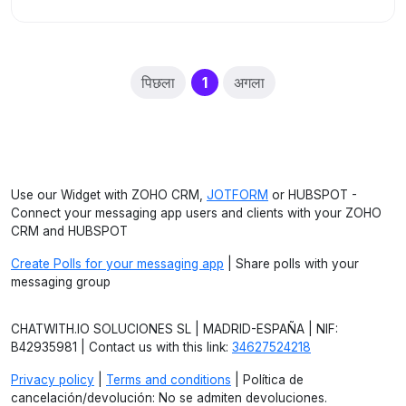
(current)
पिछला
1
अगला
Use our Widget with ZOHO CRM,
JOTFORM
or HUBSPOT -
Connect your messaging app users and clients with your ZOHO
CRM and HUBSPOT
Create Polls for your messaging app
| Share polls with your
messaging group
CHATWITH.IO SOLUCIONES SL | MADRID-ESPAÑA | NIF:
B42935981 | Contact us with this link:
34627524218
Privacy policy
|
Terms and conditions
| Política de
cancelación/devolución: No se admiten devoluciones.