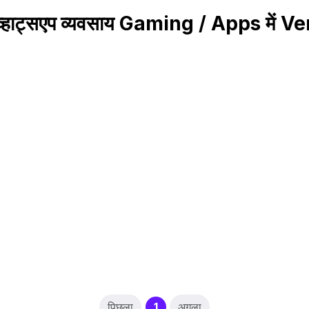
 व्हाट्सएप व्यवसाय Gaming / Apps में 
(current)
पिछला
1
अगला