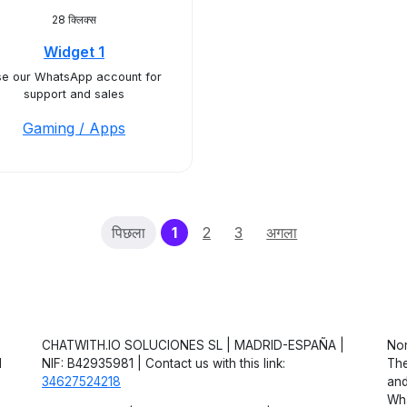
28 क्लिक्स
Widget 1
e our WhatsApp account for
support and sales
Gaming / Apps
(current)
पिछला
1
2
3
अगला
CHATWITH.IO SOLUCIONES SL | MADRID-ESPAÑA |
Non
d
NIF: B42935981 | Contact us with this link:
The
34627524218
and
Wha