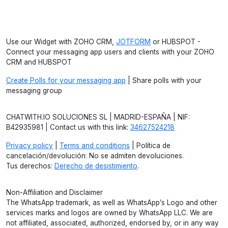
Use our Widget with ZOHO CRM,
JOTFORM
or HUBSPOT -
Connect your messaging app users and clients with your ZOHO
CRM and HUBSPOT
Create Polls for your messaging app
| Share polls with your
messaging group
CHATWITH.IO SOLUCIONES SL | MADRID-ESPAÑA | NIF:
B42935981 | Contact us with this link:
34627524218
Privacy policy
|
Terms and conditions
| Política de
cancelación/devolución: No se admiten devoluciones.
Tus derechos:
Derecho de desistimiento
.
Non-Affiliation and Disclaimer
The WhatsApp trademark, as well as WhatsApp’s Logo and other
services marks and logos are owned by WhatsApp LLC. We are
not affiliated, associated, authorized, endorsed by, or in any way