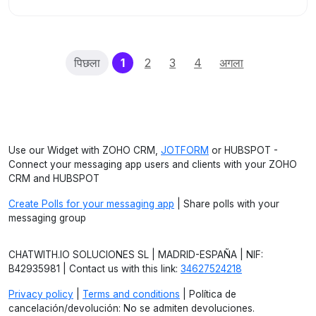
(current)
पिछला
1
2
3
4
अगला
Use our Widget with ZOHO CRM,
JOTFORM
or HUBSPOT -
Connect your messaging app users and clients with your ZOHO
CRM and HUBSPOT
Create Polls for your messaging app
| Share polls with your
messaging group
CHATWITH.IO SOLUCIONES SL | MADRID-ESPAÑA | NIF:
B42935981 | Contact us with this link:
34627524218
Privacy policy
|
Terms and conditions
| Política de
cancelación/devolución: No se admiten devoluciones.