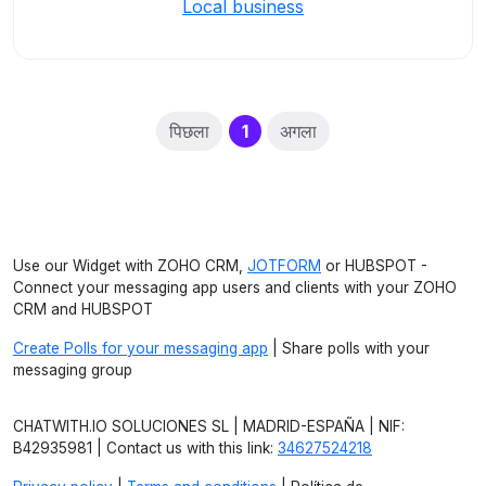
Local business
(current)
पिछला
1
अगला
Use our Widget with ZOHO CRM,
JOTFORM
or HUBSPOT -
Connect your messaging app users and clients with your ZOHO
CRM and HUBSPOT
Create Polls for your messaging app
| Share polls with your
messaging group
CHATWITH.IO SOLUCIONES SL | MADRID-ESPAÑA | NIF:
B42935981 | Contact us with this link:
34627524218