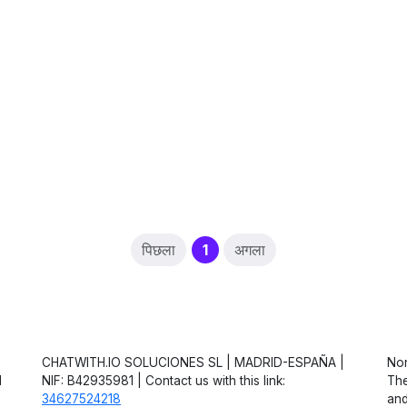
(current)
पिछला
1
अगला
CHATWITH.IO SOLUCIONES SL | MADRID-ESPAÑA |
Non
d
NIF: B42935981 | Contact us with this link:
The
34627524218
and