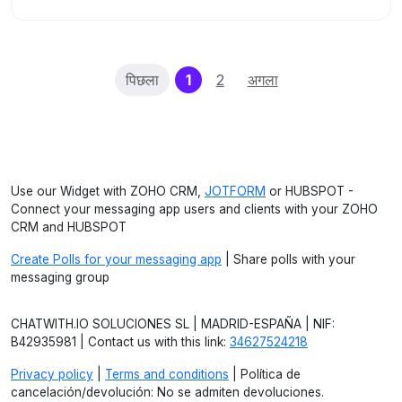
(current)
पिछला
1
2
अगला
Use our Widget with ZOHO CRM,
JOTFORM
or HUBSPOT -
Connect your messaging app users and clients with your ZOHO
CRM and HUBSPOT
Create Polls for your messaging app
| Share polls with your
messaging group
CHATWITH.IO SOLUCIONES SL | MADRID-ESPAÑA | NIF:
B42935981 | Contact us with this link:
34627524218
Privacy policy
|
Terms and conditions
| Política de
cancelación/devolución: No se admiten devoluciones.