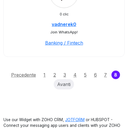
0 clic
vadnerek0
Join WhatsApp!
Banking / Fintech
(cur
Precedente
1
2
3
4
5
6
7
8
Avanti
Use our Widget with ZOHO CRM,
JOTFORM
or HUBSPOT -
Connect your messaging app users and clients with your ZOHO