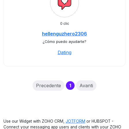
0 clic
hellenguzhero2306
¿Cómo puedo ayudarte?
Dating
(current)
Precedente
1
Avanti
Use our Widget with ZOHO CRM,
JOTFORM
or HUBSPOT -
Connect your messaging app users and clients with your ZOHO