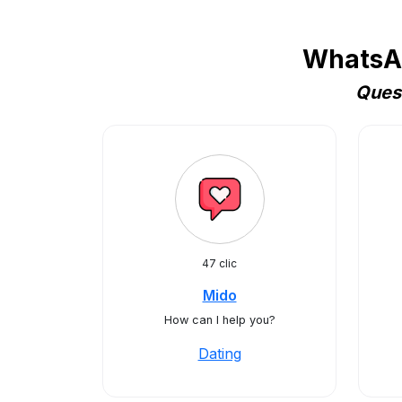
WhatsAp
Quest
47 clic
Mido
How can I help you?
Dating