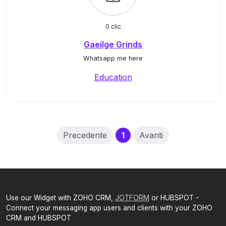
0 clic
Gaeilge Grinds
Whatsapp me here
Education
(current)
Precedente
1
Avanti
Use our Widget with ZOHO CRM,
JOTFORM
or HUBSPOT -
Connect your messaging app users and clients with your ZOHO
CRM and HUBSPOT