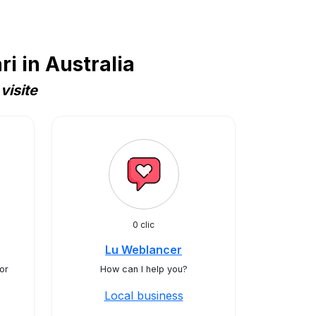
i in Australia
visite
0 clic
Lu Weblancer
or
How can I help you?
Local business