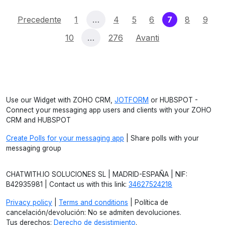
(current)
Precedente
1
…
4
5
6
7
8
9
10
…
276
Avanti
Use our Widget with ZOHO CRM,
JOTFORM
or HUBSPOT -
Connect your messaging app users and clients with your ZOHO
CRM and HUBSPOT
Create Polls for your messaging app
| Share polls with your
messaging group
CHATWITH.IO SOLUCIONES SL | MADRID-ESPAÑA | NIF:
B42935981 | Contact us with this link:
34627524218
Privacy policy
|
Terms and conditions
| Política de
cancelación/devolución: No se admiten devoluciones.
Tus derechos:
Derecho de desistimiento
.