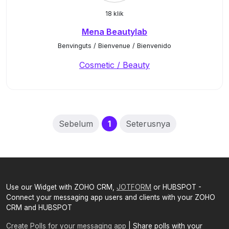
18 klik
Mena Beautylab
Benvinguts / Bienvenue / Bienvenido
Cosmetic / Beauty
(current)
Sebelum
1
Seterusnya
Use our Widget with ZOHO CRM,
JOTFORM
or HUBSPOT -
Connect your messaging app users and clients with your ZOHO
CRM and HUBSPOT
Create Polls for your messaging app
| Share polls with your