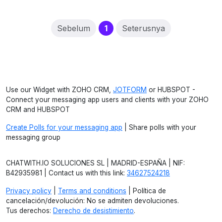
(current)
Sebelum
1
Seterusnya
Use our Widget with ZOHO CRM,
JOTFORM
or HUBSPOT -
Connect your messaging app users and clients with your ZOHO
CRM and HUBSPOT
Create Polls for your messaging app
| Share polls with your
messaging group
CHATWITH.IO SOLUCIONES SL | MADRID-ESPAÑA | NIF:
B42935981 | Contact us with this link:
34627524218
Privacy policy
|
Terms and conditions
| Política de
cancelación/devolución: No se admiten devoluciones.
Tus derechos:
Derecho de desistimiento
.