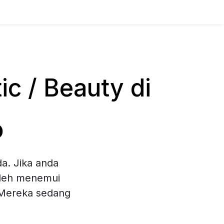
c / Beauty di
o
a. Jika anda
oleh menemui
. Mereka sedang