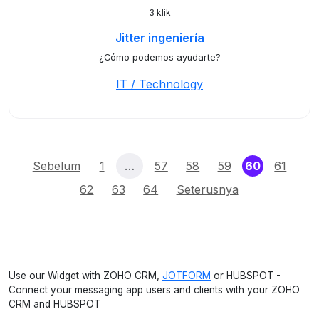
3 klik
Jitter ingeniería
¿Cómo podemos ayudarte?
IT / Technology
(current)
Sebelum
1
…
57
58
59
60
61
62
63
64
Seterusnya
Use our Widget with ZOHO CRM,
JOTFORM
or HUBSPOT -
Connect your messaging app users and clients with your ZOHO
CRM and HUBSPOT