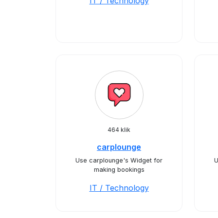
IT / Technology
464 klik
carplounge
Use carplounge's Widget for
U
making bookings
IT / Technology