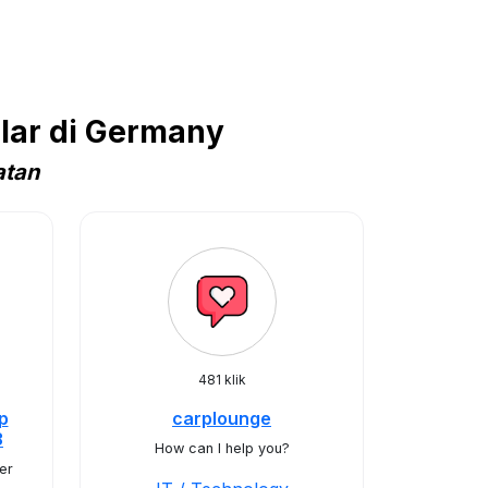
lar di Germany
atan
481 klik
p
carplounge
3
How can I help you?
er