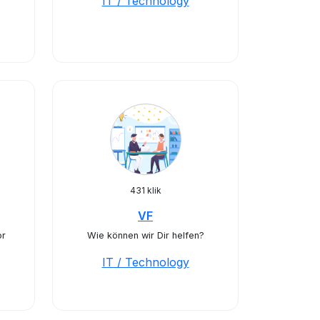
IT / Technology
431 klik
VF
or
Wie können wir Dir helfen?
IT / Technology