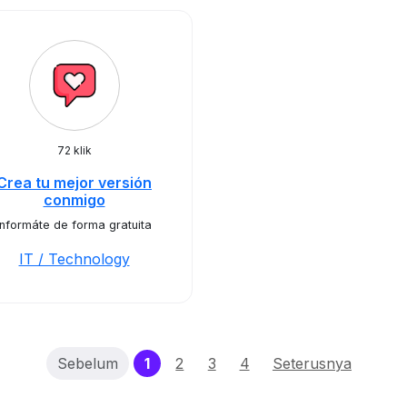
72 klik
Crea tu mejor versión
conmigo
Informáte de forma gratuita
IT / Technology
(current)
Sebelum
1
2
3
4
Seterusnya