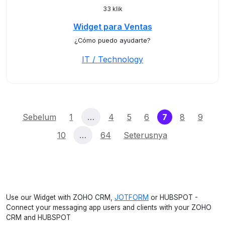
33 klik
Widget para Ventas
¿Cómo puedo ayudarte?
IT / Technology
(current)
Sebelum
1
…
4
5
6
7
8
9
10
…
64
Seterusnya
Use our Widget with ZOHO CRM,
JOTFORM
or HUBSPOT -
Connect your messaging app users and clients with your ZOHO
CRM and HUBSPOT