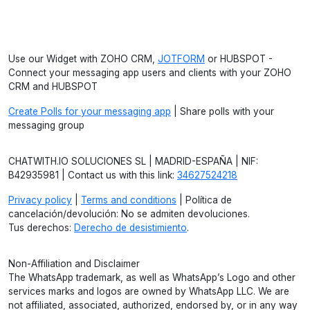
Use our Widget with ZOHO CRM,
JOTFORM
or HUBSPOT -
Connect your messaging app users and clients with your ZOHO
CRM and HUBSPOT
Create Polls for your messaging app
| Share polls with your
messaging group
CHATWITH.IO SOLUCIONES SL | MADRID-ESPAÑA | NIF:
B42935981 | Contact us with this link:
34627524218
Privacy policy
|
Terms and conditions
| Política de
cancelación/devolución: No se admiten devoluciones.
Tus derechos:
Derecho de desistimiento
.
Non-Affiliation and Disclaimer
The WhatsApp trademark, as well as WhatsApp’s Logo and other
services marks and logos are owned by WhatsApp LLC. We are
not affiliated, associated, authorized, endorsed by, or in any way