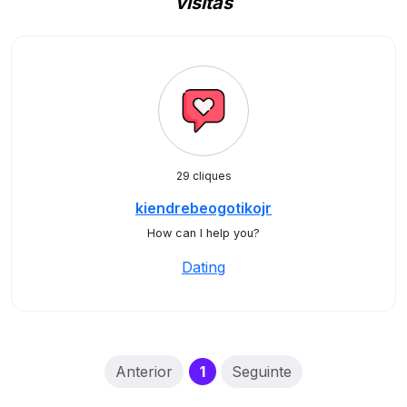
visitas
29 cliques
kiendrebeogotikojr
How can I help you?
Dating
(current)
Anterior
1
Seguinte