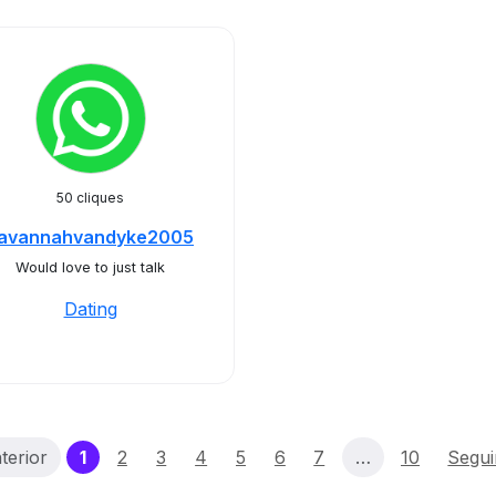
50 cliques
avannahvandyke2005
Would love to just talk
Dating
(current)
terior
1
2
3
4
5
6
7
…
10
Segui