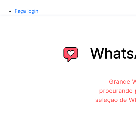
Faça login
WhatsA
Grande W
procurando 
seleção de Wh