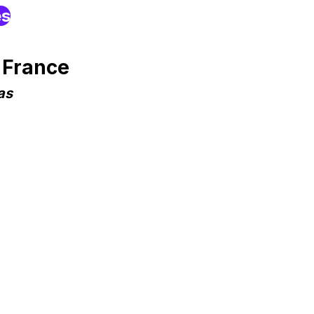
es
 France
as