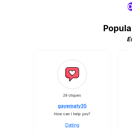
O
Popula
E
29 cliques
gayematy35
How can I help you?
Dating