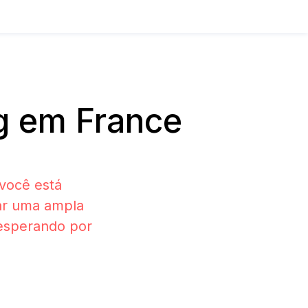
g em France
você está
ar uma ampla
 esperando por