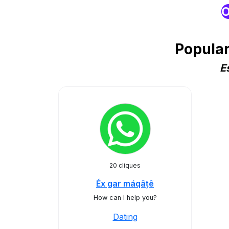
O
Popula
E
20 cliques
Éx gar máqâțê
How can I help you?
Dating