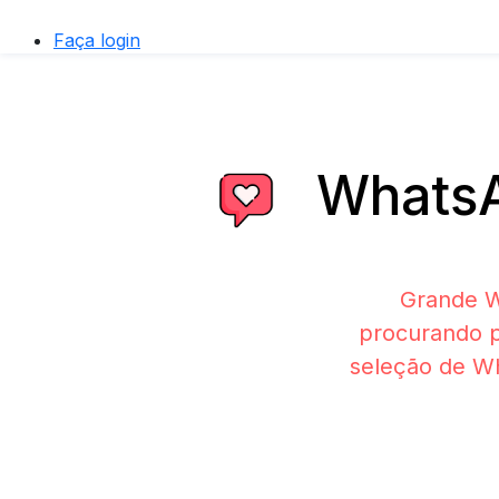
Faça login
WhatsA
Grande W
procurando p
seleção de Wh