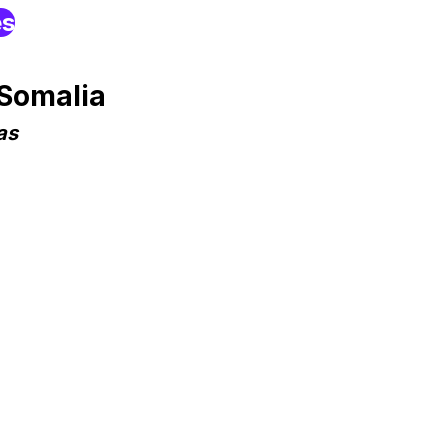
es
Somalia
as