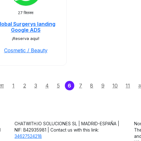
27 क्लिक्स
lobal Surgerys landing
Google ADS
¡Reserva aquí!
Cosmetic / Beauty
(current)
ला
1
2
3
4
5
6
7
8
9
10
11
अ
CHATWITH.IO SOLUCIONES SL | MADRID-ESPAÑA |
Non
d
NIF: B42935981 | Contact us with this link:
The
34627524218
and