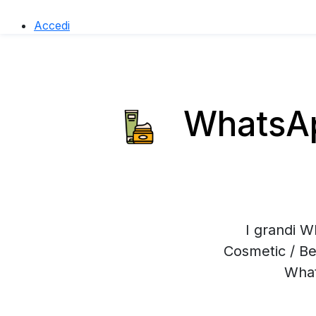
Accedi
WhatsApp
I grandi W
Cosmetic / Be
What