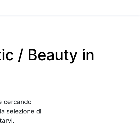
c / Beauty in
te cercando
a selezione di
arvi.