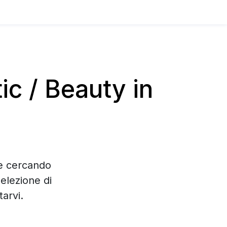
c / Beauty in
te cercando
elezione di
arvi.