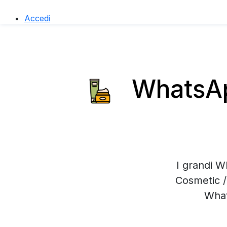
Accedi
WhatsApp
I grandi W
Cosmetic /
What