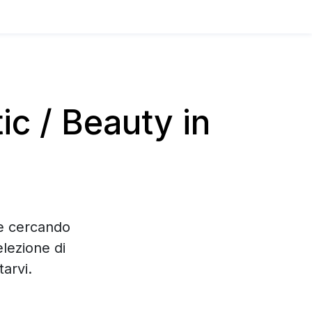
c / Beauty in
te cercando
lezione di
arvi.