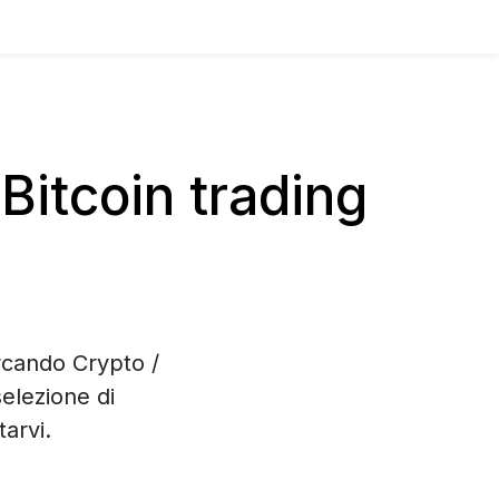
itcoin trading
rcando Crypto /
selezione di
arvi.