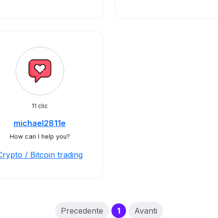
11 clic
michael2811e
How can I help you?
Crypto / Bitcoin trading
(current)
Precedente
1
Avanti