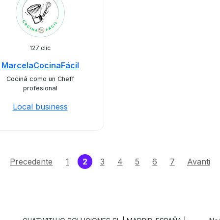
127 clic
MarcelaCocinaFácil
Cociná como un Cheff
profesional
Local business
(current)
Precedente
1
2
3
4
5
6
7
Avanti