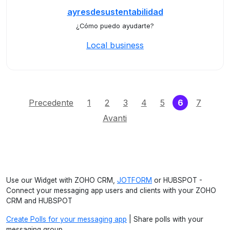
ayresdesustentabilidad
¿Cómo puedo ayudarte?
Local business
(current)
Precedente
1
2
3
4
5
6
7
Avanti
Use our Widget with ZOHO CRM,
JOTFORM
or HUBSPOT -
Connect your messaging app users and clients with your ZOHO
CRM and HUBSPOT
Create Polls for your messaging app
| Share polls with your
messaging group