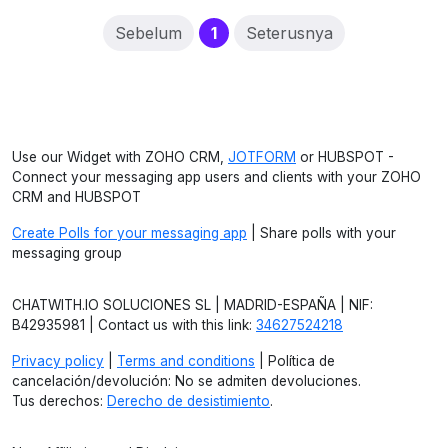
(current)
Sebelum
1
Seterusnya
Use our Widget with ZOHO CRM,
JOTFORM
or HUBSPOT -
Connect your messaging app users and clients with your ZOHO
CRM and HUBSPOT
Create Polls for your messaging app
| Share polls with your
messaging group
CHATWITH.IO SOLUCIONES SL | MADRID-ESPAÑA | NIF:
B42935981 | Contact us with this link:
34627524218
Privacy policy
|
Terms and conditions
| Política de
cancelación/devolución: No se admiten devoluciones.
Tus derechos:
Derecho de desistimiento
.