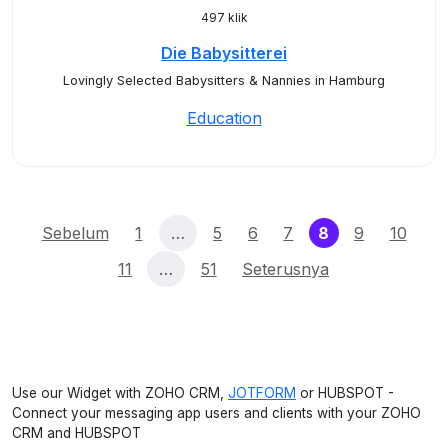
497 klik
Die Babysitterei
Lovingly Selected Babysitters & Nannies in Hamburg
Education
(current)
Sebelum
1
…
5
6
7
8
9
10
11
…
51
Seterusnya
Use our Widget with ZOHO CRM,
JOTFORM
or HUBSPOT -
Connect your messaging app users and clients with your ZOHO
CRM and HUBSPOT