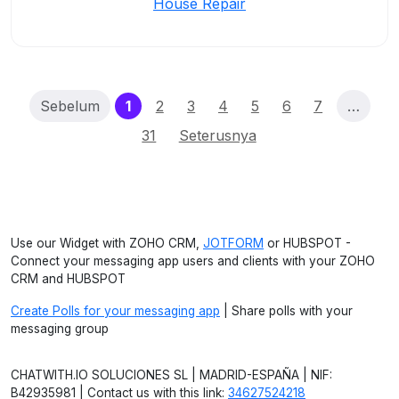
House Repair
(current)
Sebelum
1
2
3
4
5
6
7
…
31
Seterusnya
Use our Widget with ZOHO CRM,
JOTFORM
or HUBSPOT -
Connect your messaging app users and clients with your ZOHO
CRM and HUBSPOT
Create Polls for your messaging app
| Share polls with your
messaging group
CHATWITH.IO SOLUCIONES SL | MADRID-ESPAÑA | NIF:
B42935981 | Contact us with this link:
34627524218