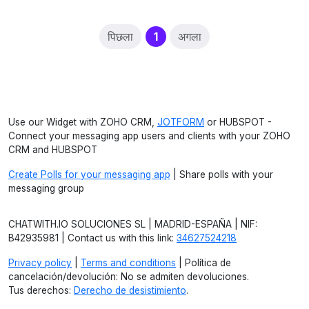
(current)
पिछला
1
अगला
Use our Widget with ZOHO CRM,
JOTFORM
or HUBSPOT -
Connect your messaging app users and clients with your ZOHO
CRM and HUBSPOT
Create Polls for your messaging app
| Share polls with your
messaging group
CHATWITH.IO SOLUCIONES SL | MADRID-ESPAÑA | NIF:
B42935981 | Contact us with this link:
34627524218
Privacy policy
|
Terms and conditions
| Política de
cancelación/devolución: No se admiten devoluciones.
Tus derechos:
Derecho de desistimiento
.