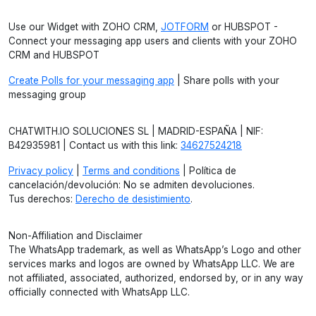
Use our Widget with ZOHO CRM,
JOTFORM
or HUBSPOT -
Connect your messaging app users and clients with your ZOHO
CRM and HUBSPOT
Create Polls for your messaging app
| Share polls with your
messaging group
CHATWITH.IO SOLUCIONES SL | MADRID-ESPAÑA | NIF:
B42935981 | Contact us with this link:
34627524218
Privacy policy
|
Terms and conditions
| Política de
cancelación/devolución: No se admiten devoluciones.
Tus derechos:
Derecho de desistimiento
.
Non-Affiliation and Disclaimer
The WhatsApp trademark, as well as WhatsApp’s Logo and other
services marks and logos are owned by WhatsApp LLC. We are
not affiliated, associated, authorized, endorsed by, or in any way
officially connected with WhatsApp LLC.