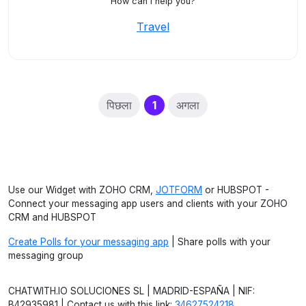
How can I help you?
Travel
(current)
पिछला
1
अगला
Use our Widget with ZOHO CRM,
JOTFORM
or HUBSPOT -
Connect your messaging app users and clients with your ZOHO
CRM and HUBSPOT
Create Polls for your messaging app
| Share polls with your
messaging group
CHATWITH.IO SOLUCIONES SL | MADRID-ESPAÑA | NIF:
B42935981 | Contact us with this link:
34627524218