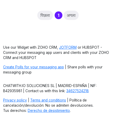
(current)
पिछला
1
अगला
Use our Widget with ZOHO CRM,
JOTFORM
or HUBSPOT -
Connect your messaging app users and clients with your ZOHO
CRM and HUBSPOT
Create Polls for your messaging app
| Share polls with your
messaging group
CHATWITH.IO SOLUCIONES SL | MADRID-ESPAÑA | NIF:
B42935981 | Contact us with this link:
34627524218
Privacy policy
|
Terms and conditions
| Política de
cancelación/devolución: No se admiten devoluciones.
Tus derechos:
Derecho de desistimiento
.