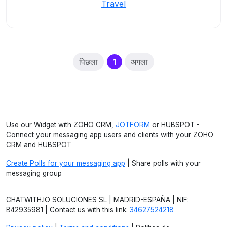
Travel
(current)
पिछला
1
अगला
Use our Widget with ZOHO CRM,
JOTFORM
or HUBSPOT -
Connect your messaging app users and clients with your ZOHO
CRM and HUBSPOT
Create Polls for your messaging app
| Share polls with your
messaging group
CHATWITH.IO SOLUCIONES SL | MADRID-ESPAÑA | NIF:
B42935981 | Contact us with this link:
34627524218