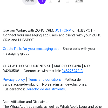
(current)
पिछला
1
2
3
4
अगला
Use our Widget with ZOHO CRM,
JOTFORM
or HUBSPOT -
Connect your messaging app users and clients with your ZOHO
CRM and HUBSPOT
Create Polls for your messaging app
| Share polls with your
messaging group
CHATWITH.IO SOLUCIONES SL | MADRID-ESPAÑA | NIF:
B42935981 | Contact us with this link:
34627524218
Privacy policy
|
Terms and conditions
| Política de
cancelación/devolución: No se admiten devoluciones.
Tus derechos:
Derecho de desistimiento
.
Non-Affiliation and Disclaimer
The WhatsApp trademark, as well as WhatsApp’s Logo and other