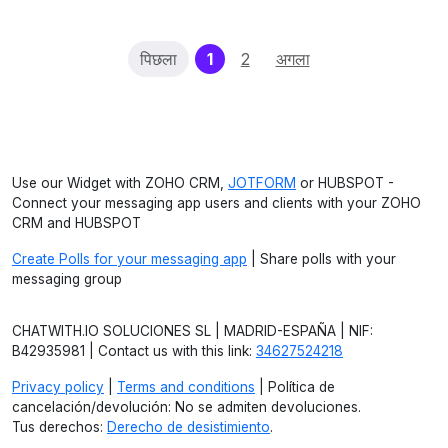
(current)
पिछला
1
2
अगला
Use our Widget with ZOHO CRM,
JOTFORM
or HUBSPOT -
Connect your messaging app users and clients with your ZOHO
CRM and HUBSPOT
Create Polls for your messaging app
| Share polls with your
messaging group
CHATWITH.IO SOLUCIONES SL | MADRID-ESPAÑA | NIF:
B42935981 | Contact us with this link:
34627524218
Privacy policy
|
Terms and conditions
| Política de
cancelación/devolución: No se admiten devoluciones.
Tus derechos:
Derecho de desistimiento
.