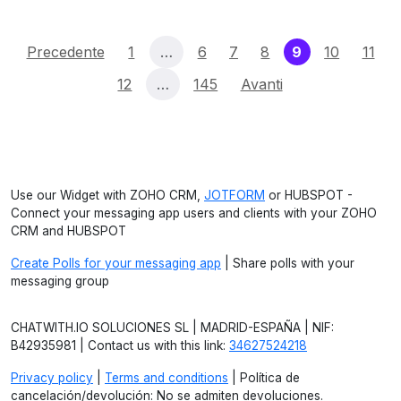
(current)
Precedente
1
…
6
7
8
9
10
11
12
…
145
Avanti
Use our Widget with ZOHO CRM,
JOTFORM
or HUBSPOT -
Connect your messaging app users and clients with your ZOHO
CRM and HUBSPOT
Create Polls for your messaging app
| Share polls with your
messaging group
CHATWITH.IO SOLUCIONES SL | MADRID-ESPAÑA | NIF:
B42935981 | Contact us with this link:
34627524218
Privacy policy
|
Terms and conditions
| Política de
cancelación/devolución: No se admiten devoluciones.