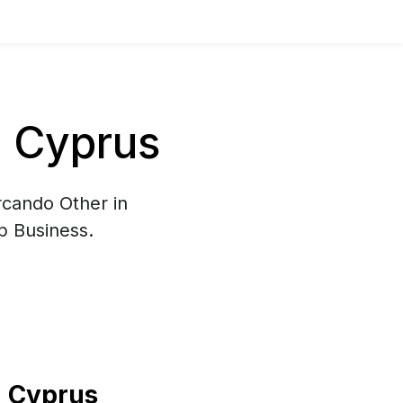
n Cyprus
rcando Other in
p Business.
n Cyprus