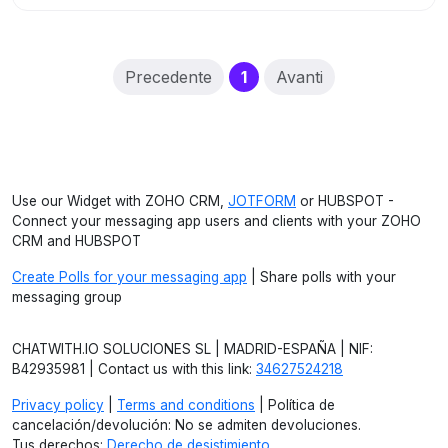
(current)
Precedente
1
Avanti
Use our Widget with ZOHO CRM,
JOTFORM
or HUBSPOT -
Connect your messaging app users and clients with your ZOHO
CRM and HUBSPOT
Create Polls for your messaging app
| Share polls with your
messaging group
CHATWITH.IO SOLUCIONES SL | MADRID-ESPAÑA | NIF:
B42935981 | Contact us with this link:
34627524218
Privacy policy
|
Terms and conditions
| Política de
cancelación/devolución: No se admiten devoluciones.
Tus derechos:
Derecho de desistimiento
.