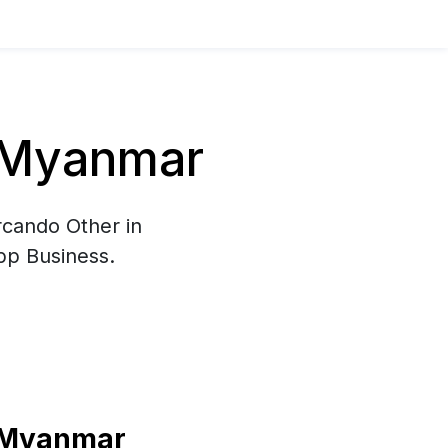
n Myanmar
rcando Other in
pp Business.
n Myanmar