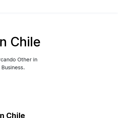
n Chile
rcando Other in
 Business.
n Chile