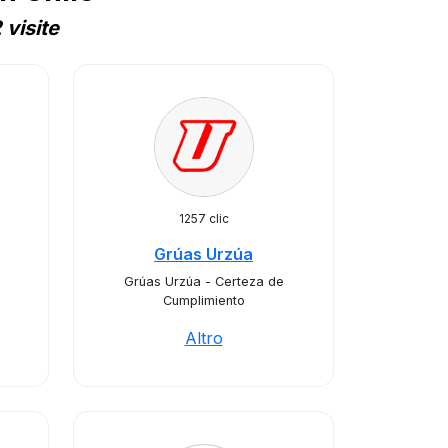
visite
1257 clic
Grúas Urzúa
Grúas Urzúa - Certeza de
Cumplimiento
Altro