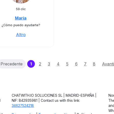
59 clic
María
¿Cómo puedo ayudarte?
Altro
(current)
Precedente
1
2
3
4
5
6
7
8
Avanti
CHATWITH.IO SOLUCIONES SL | MADRID-ESPAÑA |
Non
d
NIF: B42935981 | Contact us with this link:
The
34627524218
and
Wha