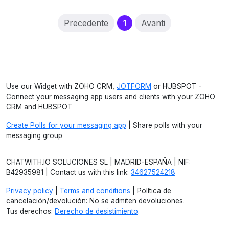
(current)
Precedente
1
Avanti
Use our Widget with ZOHO CRM,
JOTFORM
or HUBSPOT -
Connect your messaging app users and clients with your ZOHO
CRM and HUBSPOT
Create Polls for your messaging app
| Share polls with your
messaging group
CHATWITH.IO SOLUCIONES SL | MADRID-ESPAÑA | NIF:
B42935981 | Contact us with this link:
34627524218
Privacy policy
|
Terms and conditions
| Política de
cancelación/devolución: No se admiten devoluciones.
Tus derechos:
Derecho de desistimiento
.