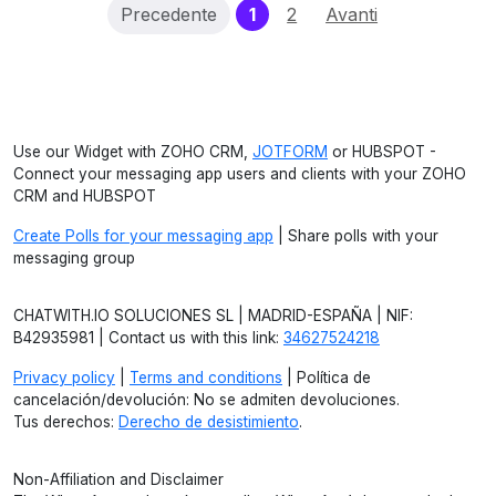
(current)
Precedente
1
2
Avanti
Use our Widget with ZOHO CRM,
JOTFORM
or HUBSPOT -
Connect your messaging app users and clients with your ZOHO
CRM and HUBSPOT
Create Polls for your messaging app
| Share polls with your
messaging group
CHATWITH.IO SOLUCIONES SL | MADRID-ESPAÑA | NIF:
B42935981 | Contact us with this link:
34627524218
Privacy policy
|
Terms and conditions
| Política de
cancelación/devolución: No se admiten devoluciones.
Tus derechos:
Derecho de desistimiento
.
Non-Affiliation and Disclaimer