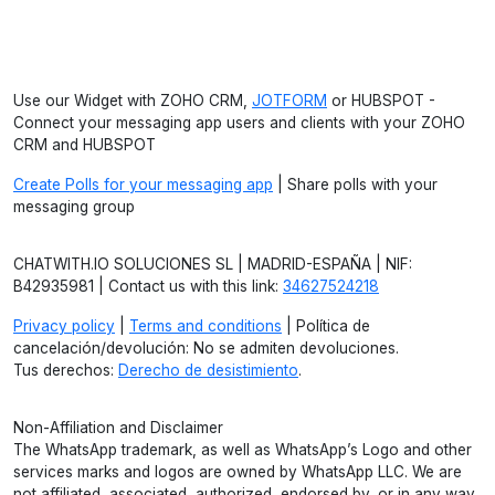
Use our Widget with ZOHO CRM,
JOTFORM
or HUBSPOT -
Connect your messaging app users and clients with your ZOHO
CRM and HUBSPOT
Create Polls for your messaging app
| Share polls with your
messaging group
CHATWITH.IO SOLUCIONES SL | MADRID-ESPAÑA | NIF:
B42935981 | Contact us with this link:
34627524218
Privacy policy
|
Terms and conditions
| Política de
cancelación/devolución: No se admiten devoluciones.
Tus derechos:
Derecho de desistimiento
.
Non-Affiliation and Disclaimer
The WhatsApp trademark, as well as WhatsApp’s Logo and other
services marks and logos are owned by WhatsApp LLC. We are
not affiliated, associated, authorized, endorsed by, or in any way